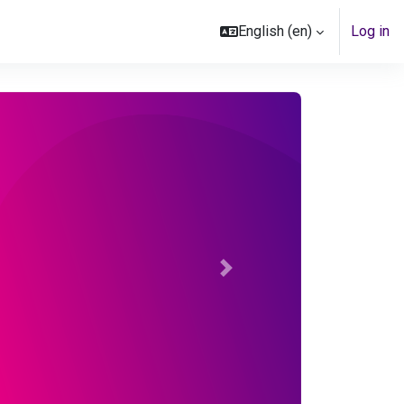
English ‎(en)‎
Log in
Next