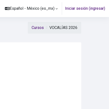
Español - México ‎(es_mx)‎
Iniciar sesión (ingresar)
Cursos
VOCALÍAS 2026
nos desconcentrados del IEEM, en el proceso electoral 2026 - 20